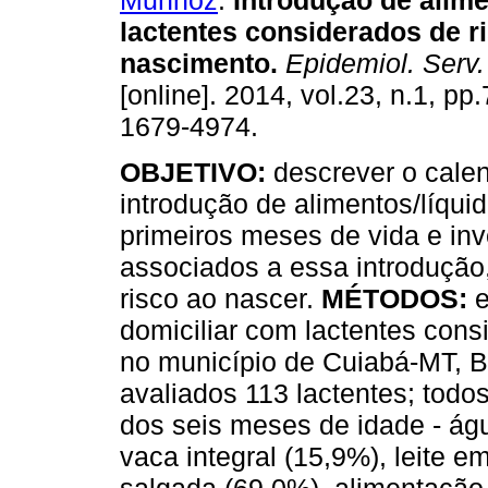
Munhoz
.
Introdução de alim
lactentes considerados de r
nascimento
.
Epidemiol. Serv
[online]. 2014, vol.23, n.1, p
1679-4974.
OBJETIVO:
descrever o cale
introdução de alimentos/líqui
primeiros meses de vida e inv
associados a essa introdução,
risco ao nascer.
MÉTODOS:
e
domiciliar com lactentes cons
no município de Cuiabá-MT, B
avaliados 113 lactentes; todo
dos seis meses de idade - águ
vaca integral (15,9%), leite 