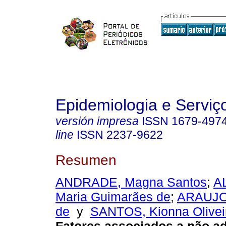
Epidemiologia e Servi
versión impresa
ISSN
1679-497
line
ISSN
2237-9622
Resumen
ANDRADE, Magna Santos
;
A
Maria Guimarães de
;
ARAUJO,
de
y
SANTOS, Kionna Olivei