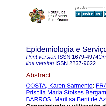
Epidemiologia e Servi
Print version
ISSN
1679-4974
On
line version
ISSN
2237-9622
Abstract
COSTA, Karen Sarmento
;
FR
Priscila Maria Stolses Berga
BARROS, Marilisa Berti de A