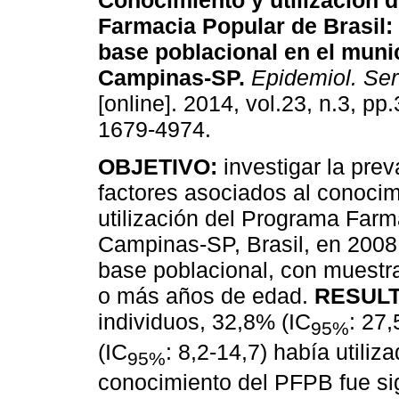
Conocimiento y utilización 
Farmacia Popular de Brasil
:
base poblacional en el muni
Campinas-SP
.
Epidemiol. Ser
[online]. 2014, vol.23, n.3, p
1679-4974.
OBJETIVO:
investigar la prev
factores asociados al conocim
utilización del Programa Farm
Campinas-SP, Brasil, en 2008
base poblacional, con muestra
o más años de edad.
RESUL
individuos, 32,8% (IC
: 27
95%
(IC
: 8,2-14,7) había utili
95%
conocimiento del PFPB fue si