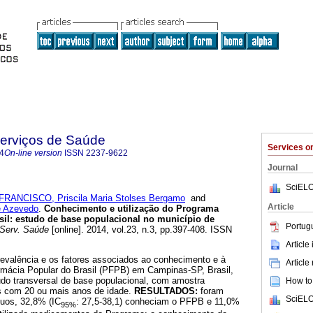
Serviços de Saúde
Services 
4
On-line version
ISSN
2237-9622
Journal
SciELO
FRANCISCO, Priscila Maria Stolses Bergamo
and
Article
e Azevedo
.
Conhecimento e utilização do Programa
sil
:
estudo de base populacional no município de
Portug
Serv. Saúde
[online]. 2014, vol.23, n.3, pp.397-408. ISSN
Article
prevalência e os fatores associados ao conhecimento e à
Article
rmácia Popular do Brasil (PFPB) em Campinas-SP, Brasil,
udo transversal de base populacional, com amostra
How to 
os com 20 ou mais anos de idade.
RESULTADOS:
foram
SciELO
duos, 32,8% (IC
: 27,5-38,1) conheciam o PFPB e 11,0%
95%