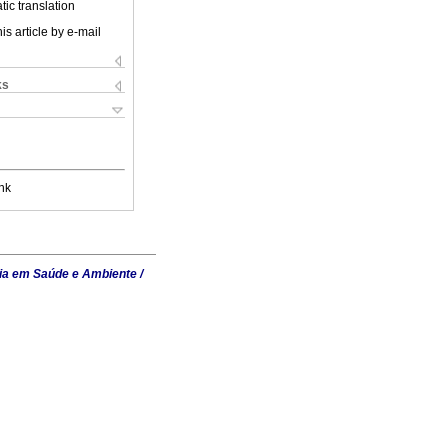
ic translation
is article by e-mail
ks
nk
ia em Saúde e Ambiente /