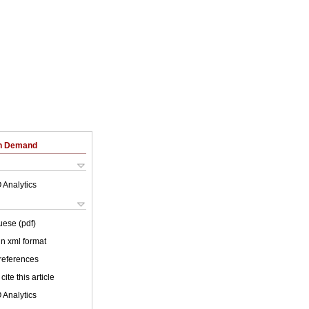
on Demand
 Analytics
uese (pdf)
 in xml format
 references
cite this article
 Analytics