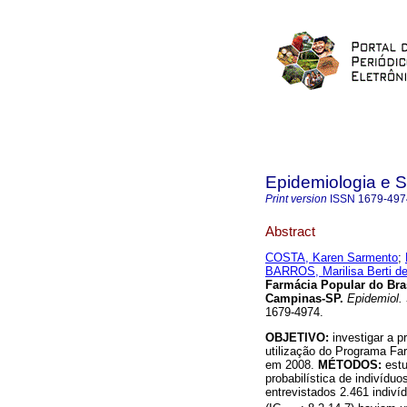
Epidemiologia e 
Print version
ISSN
1679-497
Abstract
COSTA, Karen Sarmento
;
BARROS, Marilisa Berti d
Farmácia Popular do Bra
Campinas-SP
.
Epidemiol. 
1679-4974.
OBJETIVO:
investigar a 
utilização do Programa Fa
em 2008.
MÉTODOS:
est
probabilística de indivídu
entrevistados 2.461 indiví