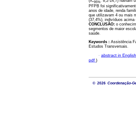
(IC
: 8,2-14,7) haviam 
95%
PFPB foi significativamen
anos de idade, renda famil
que utilizavam 4 ou mais m
(37,4%), indivíduos acima
CONCLUSÃO:
o conhecim
segmentos de maior escola
saúde.
Keywords :
Assistência F
Estudos Transversais.
·
abstract in Englis
pdf
)
© 2026
Coordenação-Ger