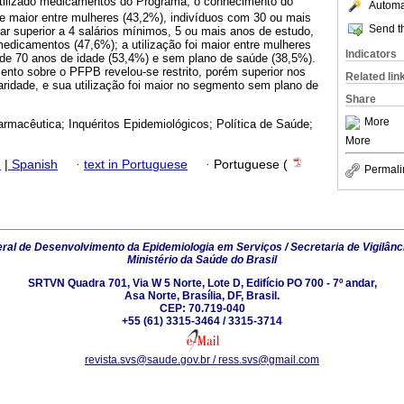
utilizado medicamentos do Programa; o conhecimento do
Automat
te maior entre mulheres (43,2%), indivíduos com 30 ou mais
Send th
iar superior a 4 salários mínimos, 5 ou mais anos de estudo,
edicamentos (47,6%); a utilização foi maior entre mulheres
Indicators
 de 70 anos de idade (53,4%) e sem plano de saúde (38,5%).
ento sobre o PFPB revelou-se restrito, porém superior nos
Related lin
ridade, e sua utilização foi maior no segmento sem plano de
Share
More
armacêutica; Inquéritos Epidemiológicos; Política de Saúde;
More
h
|
Spanish
·
text in Portuguese
·
Portuguese (
Permali
al de Desenvolvimento da Epidemiologia em Serviços / Secretaria de Vigilânc
Ministério da Saúde do Brasil
SRTVN Quadra 701, Via W 5 Norte, Lote D, Edifício PO 700 - 7º andar,
Asa Norte, Brasília, DF, Brasil.
CEP: 70.719-040
+55 (61) 3315-3464 / 3315-3714
revista.svs@saude.gov.br / ress.svs@gmail.com