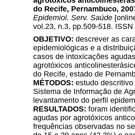
agrotóxicos anticolinesterá
do Recife, Pernambuco, 200
Epidemiol. Serv. Saúde
[onlin
vol.23, n.3, pp.509-518. ISSN
OBJETIVO:
descrever as cara
epidemiológicas e a distribui
casos de intoxicações agudas
agrotóxicos anticolinesterási
do Recife, estado de Pernamb
MÉTODOS:
estudo descritivo
Sistema de Informação de Agr
levantamento do perfil epide
RESULTADOS:
foram identif
agudas por agrotóxicos antico
frequências observadas no sex