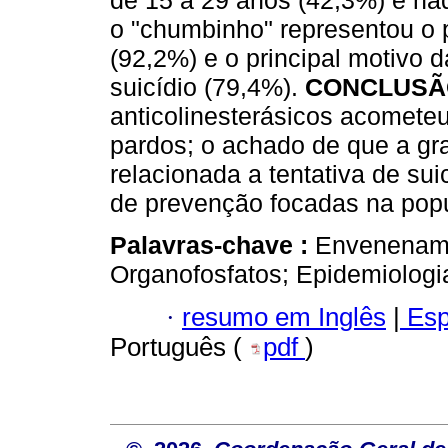
de 15 a 29 anos (42,3%) e na
o "chumbinho" representou o p
(92,2%) e o principal motivo d
suicídio (79,4%).
CONCLUSÃ
anticolinesterásicos acometeu
pardos; o achado de que a gr
relacionada a tentativa de su
de prevenção focadas na pop
Palavras-chave :
Envenename
Organofosfatos; Epidemiologia 
·
resumo em Inglês
|
Esp
Português (
pdf
)