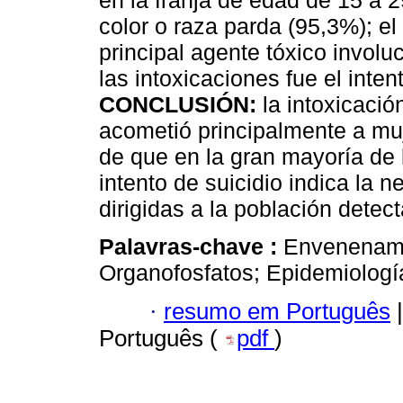
en la franja de edad de 15 a 
color o raza parda (95,3%); el 
principal agente tóxico involu
las intoxicaciones fue el inten
CONCLUSIÓN:
la intoxicació
acometió principalmente a muj
de que en la gran mayoría de 
intento de suicidio indica la
dirigidas a la población dete
Palavras-chave :
Envenenami
Organofosfatos; Epidemiología
·
resumo em Português
|
Português (
pdf
)