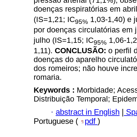
pressão arterial (71,1%); obs
doenças respiratórias em abril
(IS=1,21; IC
1,03-1,40) e j
95%
por doenças circulatórias em 
julho (IS=1,15; IC
1,06-1,2
95%
1,11).
CONCLUSÃO:
o perfi
doenças do aparelho circulatór
dos romeiros; não houve incr
romaria.
Keywords :
Morbidade; Acess
Distribuição Temporal; Epidem
·
abstract in English
|
Spa
Portuguese (
pdf
)