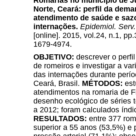
Romarias no município de J
Norte, Ceará: perfil da dem
atendimento de saúde e saz
internações
.
Epidemiol. Serv
[online]. 2015, vol.24, n.1, p
1679-4974.
OBJETIVO:
descrever o perfi
de romeiros e investigar a va
das internações durante perío
Ceará, Brasil.
MÉTODOS:
est
atendimentos na romaria de F
desenho ecológico de séries 
a 2012; foram calculados índi
RESULTADOS:
entre 377 rom
superior a 55 anos (53,5%) e 