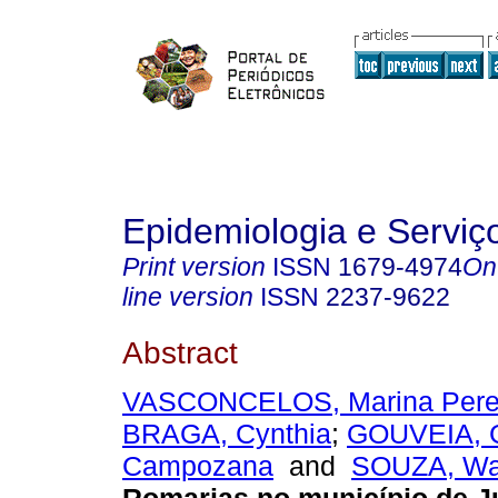
Epidemiologia e Servi
Print version
ISSN
1679-4974
On
line version
ISSN
2237-9622
Abstract
VASCONCELOS, Marina Perei
BRAGA, Cynthia
;
GOUVEIA, G
Campozana
and
SOUZA, Way