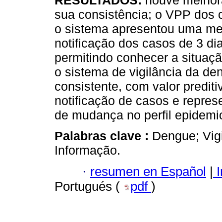
RESULTADOS:
houve melhor
sua consistência; o VPP dos 
o sistema apresentou uma me
notificação dos casos de 3 dia
permitindo conhecer a situaç
o sistema de vigilância da de
consistente, com valor prediti
notificação de casos e repres
de mudança no perfil epidemi
Palabras clave :
Dengue; Vig
Informação.
·
resumen en Español
|
I
Portugués (
pdf
)