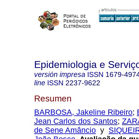
Epidemiologia e Servi
versión impresa
ISSN
1679-497
line
ISSN
2237-9622
Resumen
BARBOSA, Jakeline Ribeiro
;
Jean Carlos dos Santos
;
ZARA
de Sene Amâncio
y
SIQUEI