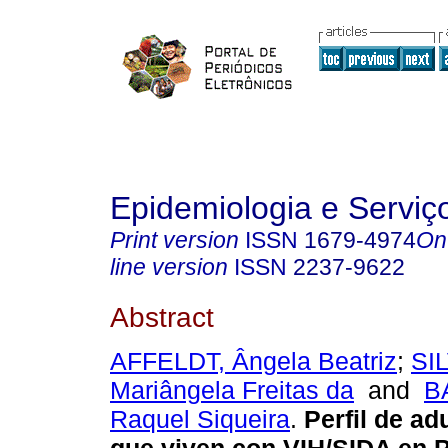
Epidemiologia e Servi
Print version
ISSN
1679-4974
On
line version
ISSN
2237-9622
Abstract
AFFELDT, Ângela Beatriz
;
SI
Mariângela Freitas da
and
B
Raquel Siqueira
.
Perfil de a