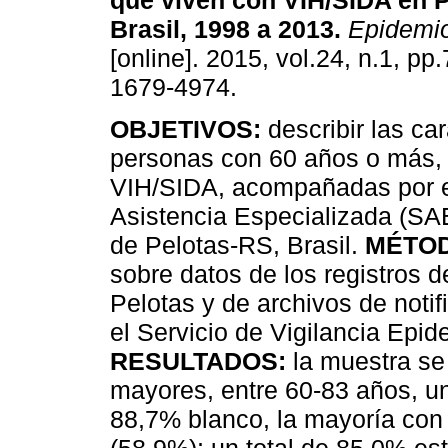
que viven con VIH/SIDA en P
Brasil, 1998 a 2013
.
Epidemio
[online]. 2015, vol.24, n.1, p
1679-4974.
OBJETIVOS:
describir las ca
personas con 60 años o más,
VIH/SIDA, acompañadas por e
Asistencia Especializada (SAE
de Pelotas-RS, Brasil.
MÉTO
sobre datos de los registros 
Pelotas y de archivos de noti
el Servicio de Vigilancia Epi
RESULTADOS:
la muestra se
mayores, entre 60-83 años, u
88,7% blanco, la mayoría con