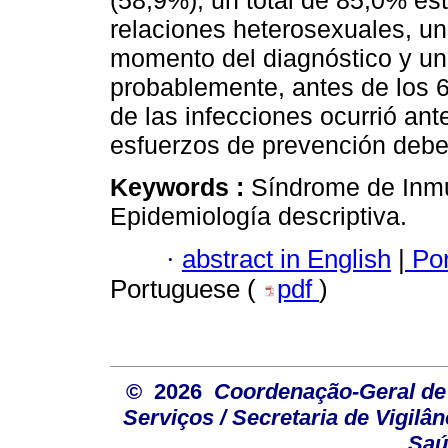
(58,9%); un total de 85,0% es
relaciones heterosexuales, u
momento del diagnóstico y un
probablemente, antes de los 
de las infecciones ocurrió ant
esfuerzos de prevención deben
Keywords :
Síndrome de Inmu
Epidemiología descriptiva.
·
abstract in English
|
Por
Portuguese (
pdf
)
© 2026
Coordenação-Geral de
Serviços / Secretaria de Vigilâ
Saú