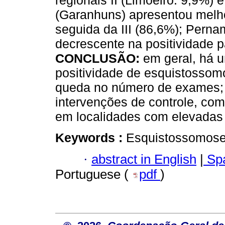
regionais II (Limoeiro: 9,9%) e
(Garanhuns) apresentou melho
seguida da III (86,6%); Pern
decrescente na positividade 
CONCLUSÃO:
em geral, há 
positividade de esquistosso
queda no número de exames; é
intervenções de controle, com
em localidades com elevadas 
Keywords :
Esquistossomose
·
abstract in English
|
Spa
Portuguese (
pdf
)