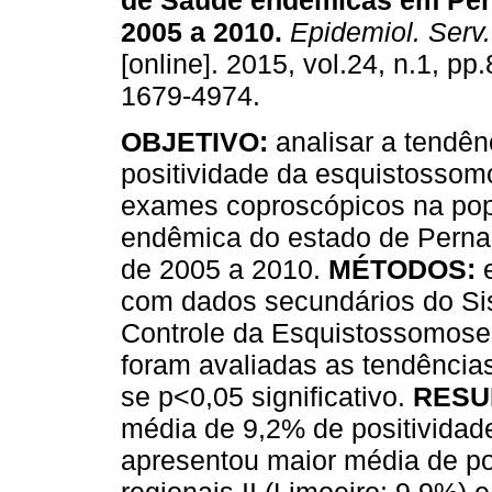
de Saúde endêmicas em Pe
2005 a 2010
.
Epidemiol. Serv
[online]. 2015, vol.24, n.1, p
1679-4974.
OBJETIVO:
analisar a tendên
positividade da esquistosso
exames coproscópicos na pop
endêmica do estado de Perna
de 2005 a 2010.
MÉTODOS:
com dados secundários do Si
Controle da Esquistossomose,
foram avaliadas as tendências
se p<0,05 significativo.
RESU
média de 9,2% de positividade
apresentou maior média de po