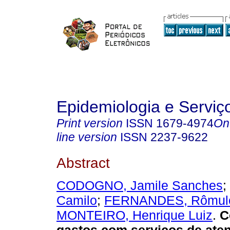
Epidemiologia e Servi
Print version
ISSN
1679-4974
On
line version
ISSN
2237-9622
Abstract
CODOGNO, Jamile Sanches
;
Camilo
;
FERNANDES, Rômulo
MONTEIRO, Henrique Luiz
.
C