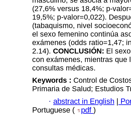
masculino, se asocia a mayor
(27,6% versus 18,4%; p-valo
19,5%; p-valor=0,022). Despué
(tabaquismo, nivel socioeconó
el sexo femenino continúa as
exámenes (odds ratio=1,47; i
2.14).
CONCLUSIÓN:
El sex
con exámenes, mientras que l
consultas médicas.
Keywords :
Control de Costo
Primaria de Salud; Estudios T
·
abstract in English
|
Por
Portuguese (
pdf
)