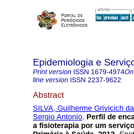
Epidemiologia e Servi
Print version
ISSN
1679-4974
On
line version
ISSN
2237-9622
Abstract
SILVA, Guilherme Grivicich da
Sergio Antonio
.
Perfil de en
a fisioterapia por um serviç