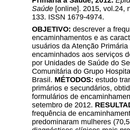
Primária à Saúde, 2012
.
Epid
Saúde
[online]. 2015, vol.24, 
133. ISSN 1679-4974.
OBJETIVO:
descrever a freq
encaminhamentos e as caracte
usuários da Atenção Primária
encaminhados aos serviços de 
por Unidades de Saúde do Se
Comunitária do Grupo Hospita
Brasil.
MÉTODOS:
estudo tra
primários e secundários, obtid
formulários de encaminhament
setembro de 2012.
RESULTA
frequência de encaminhamentos
predominaram mulheres (70,5