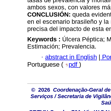
tasas de prevalencia y morta
ambos sexos, con valores más
CONCLUSIÓN:
queda evident
en el escenario brasileño y l
precisa del impacto de esta e
Keywords :
Úlcera Péptica; M
Estimación; Prevalencia.
·
abstract in English
|
Por
Portuguese (
pdf
)
© 2026
Coordenação-Geral de
Serviços / Secretaria de Vigilâ
Saú