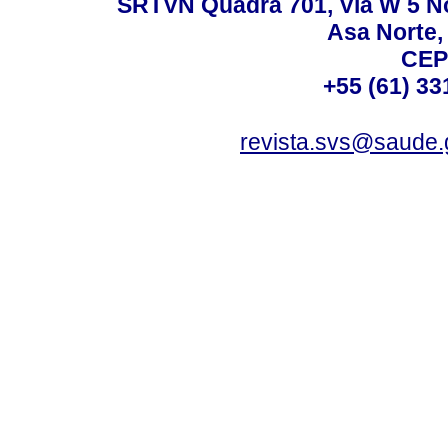
SRTVN Quadra 701, Via W 5 Nort
Asa Norte, 
CEP
+55 (61) 33
revista.svs@saude.