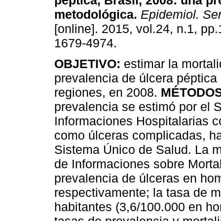
péptica, Brasil, 2008: una p
metodológica
.
Epidemiol. Se
[online]. 2015, vol.24, n.1, p
1679-4974.
OBJETIVO:
estimar la mortali
prevalencia de úlcera péptica 
regiones, en 2008.
MÉTODO
prevalencia se estimó por el 
Informaciones Hospitalarias 
como úlceras complicadas, hac
Sistema Único de Salud. La mo
de Informaciones sobre Morta
prevalencia de úlceras en ho
respectivamente; la tasa de m
habitantes (3,6/100.000 en ho