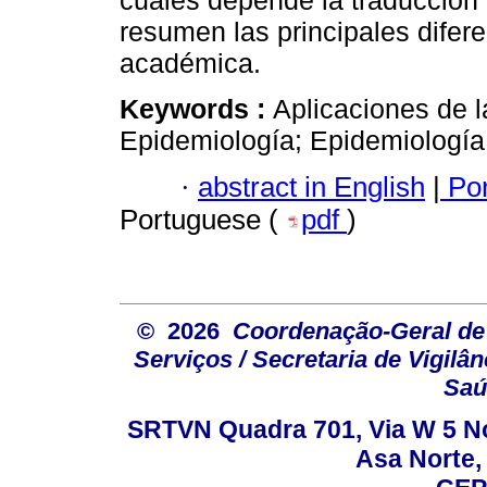
cuales depende la traducción
resumen las principales difere
académica.
Keywords :
Aplicaciones de 
Epidemiología; Epidemiología;
·
abstract in English
|
Por
Portuguese (
pdf
)
© 2026
Coordenação-Geral de
Serviços / Secretaria de Vigilâ
Saú
SRTVN Quadra 701, Via W 5 Nort
Asa Norte, 