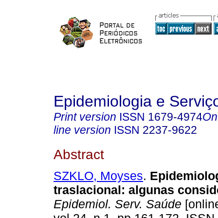
Epidemiologia e Servi
Print version
ISSN
1679-4974
On
line version
ISSN
2237-9622
Abstract
SZKLO, Moyses
.
Epidemiolo
traslacional: algunas consi
Epidemiol. Serv. Saúde
[onlin