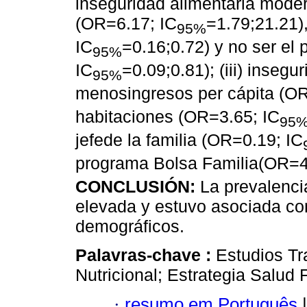
inseguridad alimentaria mode
(OR=6.17; IC
=1.79;21.21)
95%
IC
=0.16;0.72) y no ser el 
95%
IC
=0.09;0.81); (iii) insegu
95%
menosingresos per cápita (OR
habitaciones (OR=3.65; IC
95
jefede la familia (OR=0.19; IC
programa Bolsa Familia(OR=4
CONCLUSIÓN:
La prevalencia
elevada y estuvo asociada co
demográficos.
Palavras-chave :
Estudios Tr
Nutricional; Estrategia Salud F
·
resumo em Português
|