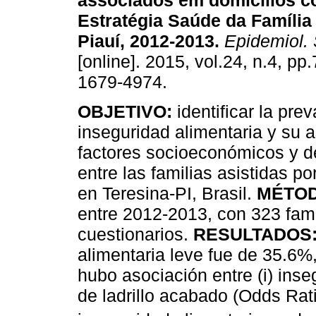
associados em domicílios c
Estratégia Saúde da Família
Piauí, 2012-2013
.
Epidemiol. 
[online]. 2015, vol.24, n.4, p
1679-4974.
OBJETIVO:
identificar la pre
inseguridad alimentaria y su 
factores socioeconómicos y 
entre las familias asistidas po
en Teresina-PI, Brasil.
MÉTOD
entre 2012-2013, con 323 fami
cuestionarios.
RESULTADOS
alimentaria leve fue de 35.6
hubo asociación entre (i) inse
de ladrillo acabado (Odds Rat