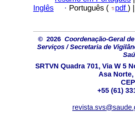
Inglês
·
Português (
pdf
) 
© 2026
Coordenação-Geral de
Serviços / Secretaria de Vigilâ
Saú
SRTVN Quadra 701, Via W 5 Nort
Asa Norte, 
CEP
+55 (61) 33
revista.svs@saude.