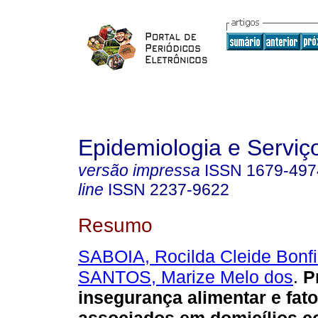
Epidemiologia e Servi
versão impressa
ISSN
1679-497
line
ISSN
2237-9622
Resumo
SABOIA, Rocilda Cleide Bonfi
SANTOS, Marize Melo dos
.
P
insegurança alimentar e fat