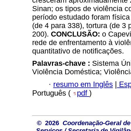
cresceram aproximadamente 2
Sinan; os tipos de violência 
período estudado foram física
(de 4 para 338), tortura (de 3
200).
CONCLUSÃO:
o Capevi
rede de enfrentamento à violê
quantitativo de notificações.
Palavras-chave :
Sistema Úni
Violência Doméstica; Violênci
·
resumo em Inglês
|
Esp
Português (
pdf
)
© 2026
Coordenação-Geral de
Serviços / Secretaria de Vigilâ