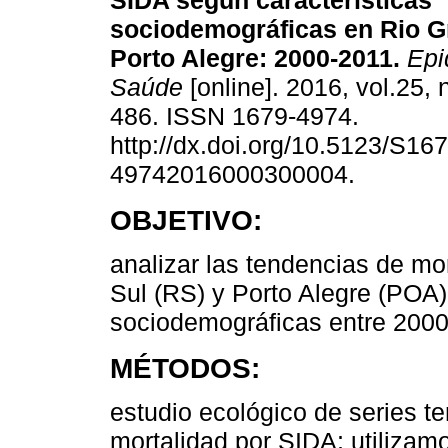
SIDA según características
sociodemográficas en Rio G
Porto Alegre: 2000-2011.
Epid
Saúde
[online]. 2016, vol.25, 
486. ISSN 1679-4974.
http://dx.doi.org/10.5123/S167
49742016000300004.
OBJETIVO:
analizar las tendencias de mo
Sul (RS) y Porto Alegre (POA)
sociodemográficas entre 2000
MÉTODOS:
estudio ecológico de series t
mortalidad por SIDA; utiliza