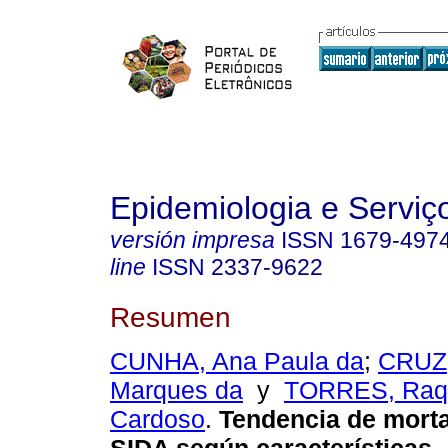
Epidemiologia e Servi
versión impresa
ISSN
1679-497
line
ISSN
2337-9622
Resumen
CUNHA, Ana Paula da
;
CRUZ,
Marques da
y
TORRES, Raqu
Cardoso
.
Tendencia de morta