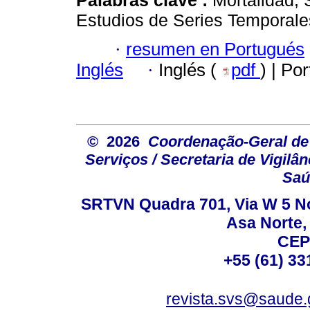
Estudios de Series Temporale
·
resumen en Portugués
Inglés
·
Inglés (
pdf
) | Po
© 2026
Coordenação-Geral de
Serviços / Secretaria de Vigilâ
Saú
SRTVN Quadra 701, Via W 5 Nort
Asa Norte, 
CEP
+55 (61) 33
revista.svs@saude.