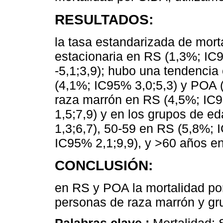
RESULTADOS:
la tasa estandarizada de mort
estacionaria en RS (1,3%; IC
-5,1;3,9); hubo una tendencia
(4,1%; IC95% 3,0;5,3) y POA (
raza marrón en RS (4,5%; IC
1,5;7,9) y en los grupos de 
1,3;6,7), 50-59 en RS (5,8%; 
IC95% 2,1;9,9), y >60 años e
CONCLUSIÓN:
en RS y POA la mortalidad po
personas de raza marrón y g
Palabras clave :
Mortalidad; 