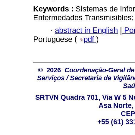
Keywords :
Sistemas de Info
Enfermedades Transmisibles;
·
abstract in English
|
Por
Portuguese (
pdf
)
© 2026
Coordenação-Geral de
Serviços / Secretaria de Vigilâ
Saú
SRTVN Quadra 701, Via W 5 Nort
Asa Norte, 
CEP
+55 (61) 33