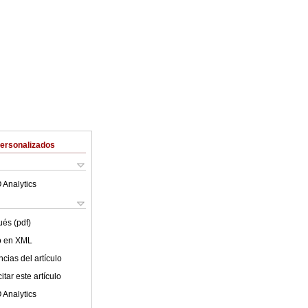
Personalizados
 Analytics
ués (pdf)
lo en XML
cias del artículo
tar este artículo
 Analytics