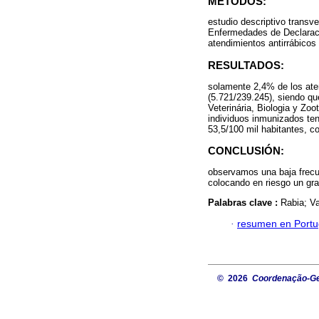
MÉTODOS:
estudio descriptivo transv
Enfermedades de Declaració
atendimientos antirrábicos 
RESULTADOS:
solamente 2,4% de los ate
(5.721/239.245), siendo qu
Veterinária, Biologia y Zo
individuos inmunizados tení
53,5/100 mil habitantes, c
CONCLUSIÓN:
observamos una baja frecue
colocando en riesgo un gr
Palabras clave :
Rabia; Va
·
resumen en Port
© 2026
Coordenação-Ger