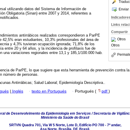
Traduc
ersal utilizando datos del Sistema de Información de
Enviar 
n Obligatoria (Sinan) entre 2007 y 2014, referentes a
Indicadore
notificados.
Links rela
Compartir
ndimientos antirrábicos realizados correspondieron a ParPE
Otros
e 42,5% eran estudiantes, 10,3% profesionales del área de
otecnia y 4,3% tuvieran ocupación ignorada; 71,8% de los
Otros
a entre 20 y 64 años, y la incidencia de profilaxis fue de
on una variaciones regionales entre 13,1 y 185,1/100.000 hab.
Permali
ncia de ParPE, lo que sugiere que esta herramienta de prevención contra la
an número de personas.
cunas Antirrábicas; Salud Laboral; Epidemiología Descriptiva..
ugués
|
Inglés
·
texto en Portugués
·
Portugués (
pdf
)
al de Desenvolvimento da Epidemiologia em Serviços / Secretaria de Vigilânc
Ministério da Saúde do Brasil
SRTVN Quadra 701, Via W 5 Norte, Lote D, Edifício PO 700 - 7º andar,
Asa Norte, Brasília, DF, Brasil.