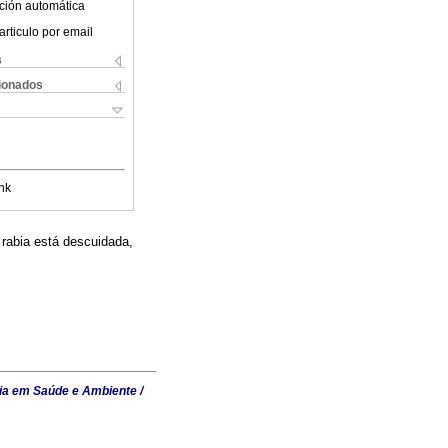
ción automática
articulo por email
s
cionados
nk
 rabia está descuidada,
ia em Saúde e Ambiente /