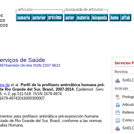
Serviços de Saúde
Servicios 
4974
versión On-line
ISSN
2337-9622
Revista
SciELO
ira da
et al.
Perfil de la profilaxis antirrábica humana pré-
Articulo
de Rio Grande del Sur, Brasil, 2007-2014.
Epidemiol. Serv.
25, n.3, pp.511-518. ISSN 1679-4974.
Portug
/S1679-49742016000300007.
Articu
Referen
dimientos para profilaxis antirrábica pré-exposición humana
Como ci
stado de Rio Grande del Sur, Brasil, conforme a las normas
 Rabia Humana.
SciELO