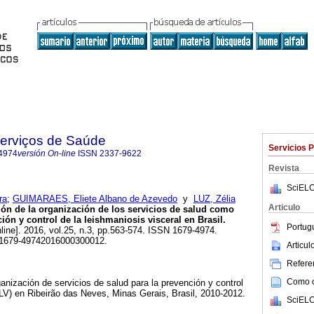
Serviços de Saúde
Servicios 
4974
versión On-line
ISSN
2337-9622
Revista
SciELO
ra
;
GUIMARAES, Eliete Albano de Azevedo
y
LUZ, Zélia
Articulo
ón de la organización de los servicios de salud como
ción y control de la leishmaniosis visceral en Brasil.
Portug
line]. 2016, vol.25, n.3, pp.563-574. ISSN 1679-4974.
/S1679-49742016000300012.
Articu
Referen
Como ci
ganización de servicios de salud para la prevención y control
(LV) en Ribeirão das Neves, Minas Gerais, Brasil, 2010-2012.
SciELO