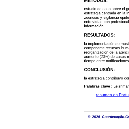
MÉTODOS:
estudio de caso sobre el g
estrategia centrada en la i
zoonosis y vigilancia epide
entrevistas con profesiona
información.
RESULTADOS:
la implementación se mostr
componente recursos human
reorganización de la atenc
aumento (20%) de casos re
tiempo entre notificaciones
CONCLUSIÓN:
la estrategia contribuyo co
Palabras clave :
Leishmani
·
resumen en Port
© 2026
Coordenação-Ger