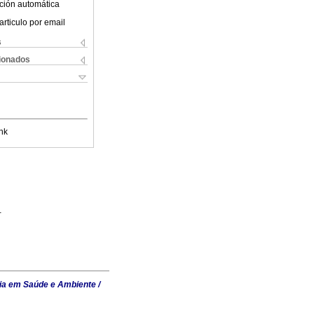
ción automática
articulo por email
s
cionados
nk
.
ia em Saúde e Ambiente /