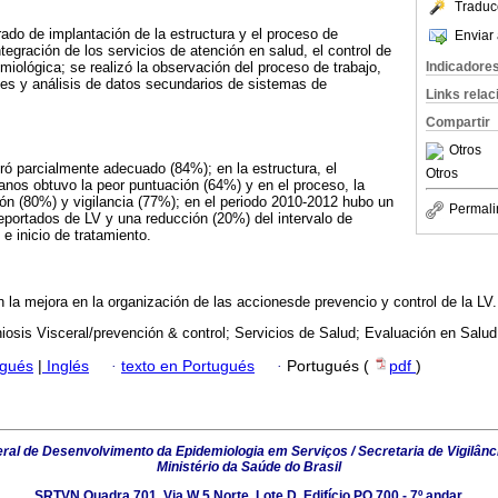
Traduc
rado de implantación de la estructura y el proceso de
Enviar 
ntegración de los servicios de atención en salud, el control de
Indicadore
miológica; se realizó la observación del proceso de trabajo,
les y análisis de datos secundarios de sistemas de
Links rela
Compartir
Otros
ó parcialmente adecuado (84%); en la estructura, el
Otros
os obtuvo la peor puntuación (64%) y en el proceso, la
ión (80%) y vigilancia (77%); en el periodo 2010-2012 hubo un
Permali
portados de LV y una reducción (20%) del intervalo de
 e inicio de tratamiento.
n la mejora en la organización de las accionesde prevencio y control de la LV.
osis Visceral/prevención & control; Servicios de Salud; Evaluación en Salud
ugués
|
Inglés
·
texto en Portugués
·
Portugués (
pdf
)
al de Desenvolvimento da Epidemiologia em Serviços / Secretaria de Vigilânc
Ministério da Saúde do Brasil
SRTVN Quadra 701, Via W 5 Norte, Lote D, Edifício PO 700 - 7º andar,