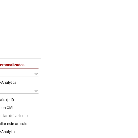
Personalizados
 Analytics
ués (pdf)
lo en XML
cias del artículo
tar este artículo
 Analytics