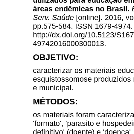
utilizados para educação e
áreas endêmicas no Brasil.
E
Serv. Saúde
[online]. 2016, vo
pp.575-584. ISSN 1679-4974
http://dx.doi.org/10.5123/S167
49742016000300013.
OBJETIVO:
caracterizar os materiais edu
esquistossomose produzidos no
e municipal.
MÉTODOS:
os materiais foram caracteriz
'formato', 'parasito e hospedei
definitivo' (doente) e 'doença'.