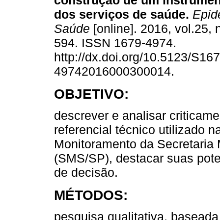
construção de um instrumen
dos serviços de saúde.
Epide
Saúde
[online]. 2016, vol.25, 
594. ISSN 1679-4974.
http://dx.doi.org/10.5123/S167
49742016000300014.
OBJETIVO:
descrever e analisar criticam
referencial técnico utilizado 
Monitoramento da Secretaria
(SMS/SP), destacar suas pote
de decisão.
MÉTODOS:
pesquisa qualitativa, basead