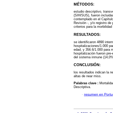
MÉTODOS:
estudio descriptivo, trans
(SIH/SUS), fueron incluida
contemplado en el Capítulo
Revisión -, y/o registro de
criterios para la morbilida
RESULTADOS:
se identificaron 4890 inte
hospitalizaciones/1.000 pa
edad, y 356.6/1.000 para m
hospitalización fueron pre
del sistema inmune (14,0%
CONCLUSIÓN:
los resultados indican la 
altas de near miss.
Palabras clave :
Mortalid
Descriptiva.
·
resumen en Port