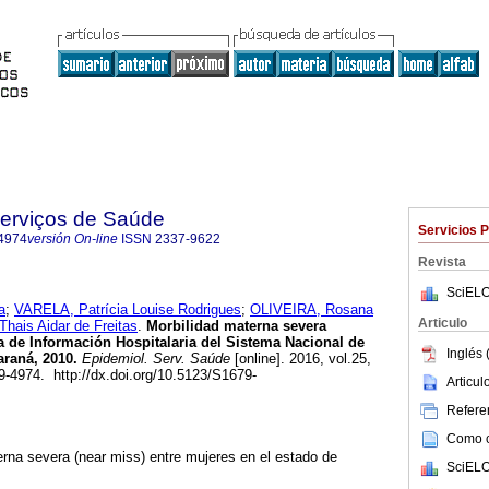
Serviços de Saúde
Servicios 
4974
versión On-line
ISSN
2337-9622
Revista
SciELO
a
;
VARELA, Patrícia Louise Rodrigues
;
OLIVEIRA, Rosana
Articulo
hais Aidar de Freitas
.
Morbilidad materna severa
ma de Información Hospitalaria del Sistema Nacional de
Inglés 
araná, 2010.
Epidemiol. Serv. Saúde
[online]. 2016, vol.25,
9-4974. http://dx.doi.org/10.5123/S1679-
Articu
Referen
Como ci
terna severa (near miss) entre mujeres en el estado de
SciELO