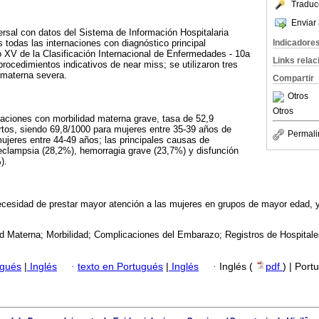
Traduc
Enviar 
versal con datos del Sistema de Información Hospitalaria
Indicadore
s todas las internaciones con diagnóstico principal
 XV de la Clasificación Internacional de Enfermedades - 10a
Links rela
 procedimientos indicativos de near miss; se utilizaron tres
d materna severa.
Compartir
Otros
Otros
rnaciones con morbilidad materna grave, tasa de 52,9
rtos, siendo 69,8/1000 para mujeres entre 35-39 años de
Permali
ujeres entre 44-49 años; las principales causas de
-eclampsia (28,2%), hemorragia grave (23,7%) y disfunción
).
necesidad de prestar mayor atención a las mujeres en grupos de mayor edad,
ad Materna; Morbilidad; Complicaciones del Embarazo; Registros de Hospitale
ugués
|
Inglés
·
texto en Portugués
|
Inglés
·
Inglés (
pdf
) | Port