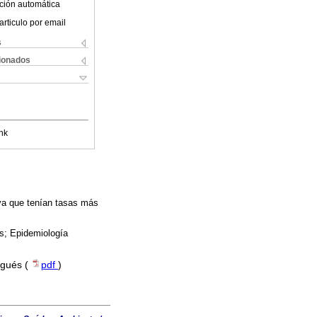
ción automática
articulo por email
s
cionados
nk
 ya que tenían tasas más
s; Epidemiología
ugués (
pdf
)