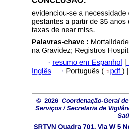
CONCLUSÃO:
evidenciou-se a necessidade 
gestantes a partir de 35 ano
taxas de near miss.
Palavras-chave :
Mortalidad
na Gravidez; Registros Hospit
·
resumo em Espanhol
|
Inglês
·
Português (
pdf
) 
© 2026
Coordenação-Geral de
Serviços / Secretaria de Vigilâ
Saú
SRTVN Quadra 701, Via W 5 Nort