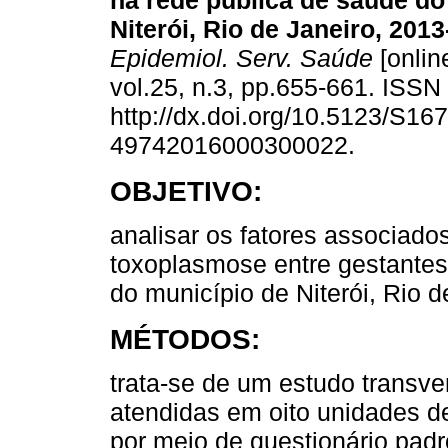
na rede pública de saúde do
Niterói, Rio de Janeiro, 2013
Epidemiol. Serv. Saúde
[onlin
vol.25, n.3, pp.655-661. ISS
http://dx.doi.org/10.5123/S167
49742016000300022.
OBJETIVO:
analisar os fatores associad
toxoplasmose entre gestantes
do município de Niterói, Rio d
MÉTODOS:
trata-se de um estudo transve
atendidas em oito unidades d
por meio de questionário padr