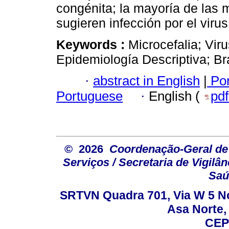
congénita; la mayoría de las 
sugieren infección por el viru
Keywords :
Microcefalia; Vir
Epidemiología Descriptiva; Bra
·
abstract in English
|
Por
Portuguese
·
English (
pd
© 2026
Coordenação-Geral de
Serviços / Secretaria de Vigilâ
Saú
SRTVN Quadra 701, Via W 5 Nort
Asa Norte, 
CEP