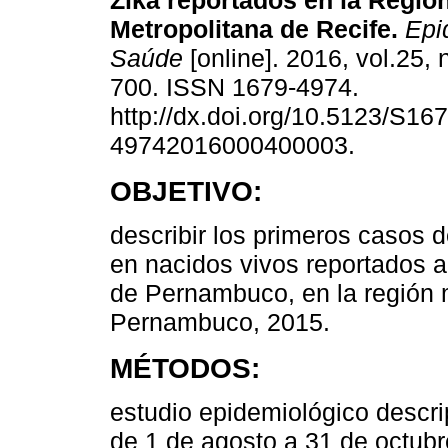
Zika reportados en la Regió
Metropolitana de Recife.
Epid
Saúde
[online]. 2016, vol.25, 
700. ISSN 1679-4974.
http://dx.doi.org/10.5123/S167
49742016000400003.
OBJETIVO:
describir los primeros casos d
en nacidos vivos reportados 
de Pernambuco, en la región m
Pernambuco, 2015.
MÉTODOS:
estudio epidemiológico descri
de 1 de agosto a 31 de octubr