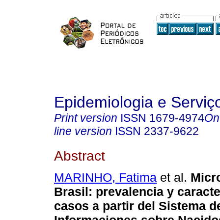
Epidemiologia e Servi
Print version
ISSN
1679-4974
On
line version
ISSN
2337-9622
Abstract
MARINHO, Fatima
et al.
Micro
Brasil: prevalencia y caract
casos a partir del Sistema d