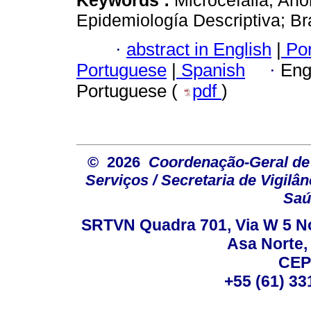
Epidemiología Descriptiva; Bra
·
abstract in English
|
Por
Portuguese
|
Spanish
·
Eng
Portuguese (
pdf
)
© 2026
Coordenação-Geral de
Serviços / Secretaria de Vigilâ
Saú
SRTVN Quadra 701, Via W 5 Nort
Asa Norte, 
CEP
+55 (61) 33