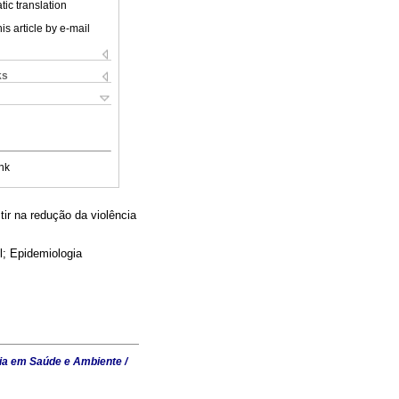
ic translation
is article by e-mail
ks
nk
tir na redução da violência
l; Epidemiologia
ia em Saúde e Ambiente /