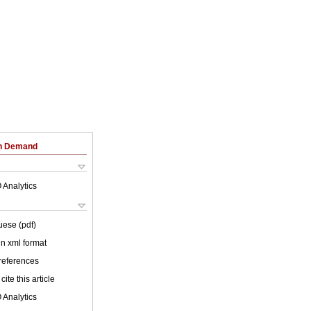
on Demand
 Analytics
uese (pdf)
 in xml format
 references
cite this article
 Analytics