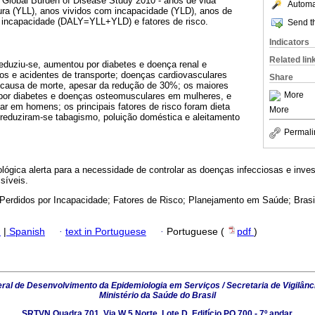
o Global Burden of Disease Study 2010 - anos de vida
Automat
ura (YLL), anos vividos com incapacidade (YLD), anos de
u incapacidade (DALY=YLL+YLD) e fatores de risco.
Send th
Indicators
Related lin
 reduziu-se, aumentou por diabetes e doença renal e
ios e acidentes de transporte; doenças cardiovasculares
Share
l causa de morte, apesar da redução de 30%; os maiores
More
or diabetes e doenças osteomusculares em mulheres, e
ar em homens; os principais fatores de risco foram dieta
More
 reduziram-se tabagismo, poluição doméstica e aleitamento
Permali
ológica alerta para a necessidade de controlar as doenças infecciosas e inves
síveis.
Perdidos por Incapacidade; Fatores de Risco; Planejamento em Saúde; Brasi
h
|
Spanish
·
text in Portuguese
·
Portuguese (
pdf
)
al de Desenvolvimento da Epidemiologia em Serviços / Secretaria de Vigilânc
Ministério da Saúde do Brasil
SRTVN Quadra 701, Via W 5 Norte, Lote D, Edifício PO 700 - 7º andar,