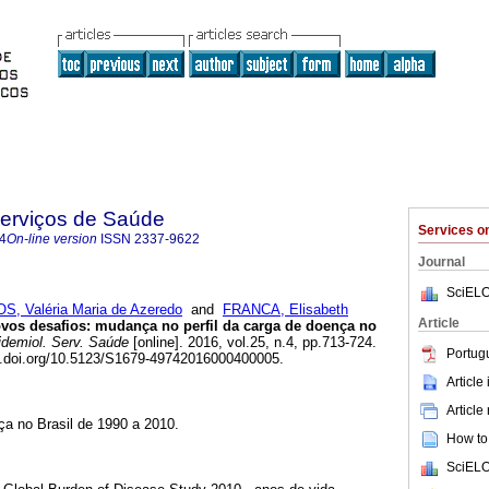
Serviços de Saúde
Services 
4
On-line version
ISSN
2337-9622
Journal
SciELO
, Valéria Maria de Azeredo
and
FRANCA, Elisabeth
Article
vos desafios: mudança no perfil da carga de doença no
demiol. Serv. Saúde
[online]. 2016, vol.25, n.4, pp.713-724.
Portug
x.doi.org/10.5123/S1679-49742016000400005.
Article
Article
ça no Brasil de 1990 a 2010.
How to 
SciELO