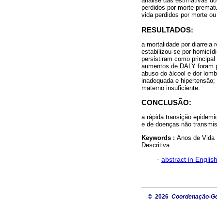
análise das estimativas d
perdidos por morte premat
vida perdidos por morte o
RESULTADOS:
a mortalidade por diarreia
estabilizou-se por homicíd
persistiram como principa
aumentos de DALY foram p
abuso do álcool e dor lomb
inadequada e hipertensão;
materno insuficiente.
CONCLUSÃO:
a rápida transição epidemi
e de doenças não transmis
Keywords :
Anos de Vida 
Descritiva.
·
abstract in Englis
© 2026
Coordenação-Ger