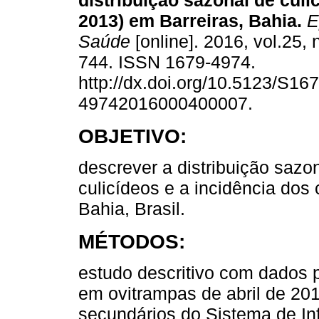
distribuição sazonal de culi
2013) em Barreiras, Bahia.
Ep
Saúde
[online]. 2016, vol.25, 
744. ISSN 1679-4974.
http://dx.doi.org/10.5123/S167
49742016000400007.
OBJETIVO:
descrever a distribuição sazo
culicídeos e a incidência dos
Bahia, Brasil.
MÉTODOS:
estudo descritivo com dados p
em ovitrampas de abril de 20
secundários do Sistema de In