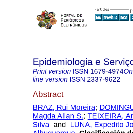
Epidemiologia e Servi
Print version
ISSN
1679-4974
On
line version
ISSN
2337-9622
Abstract
BRAZ, Rui Moreira
;
DOMINGU
Magda Allan S.
;
TEIXEIRA, An
Silva
and
LUNA, Expedito J