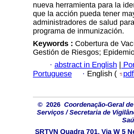
nueva herramienta para la iden
que la acción pueda tener may
administradores de salud para 
programa de inmunización.
Keywords :
Cobertura de Vacu
Gestión de Riesgos; Epidemiol
·
abstract in English
|
Por
Portuguese
·
English (
pd
© 2026
Coordenação-Geral de
Serviços / Secretaria de Vigilâ
Saú
SRTVN Quadra 701, Via W 5 Nort