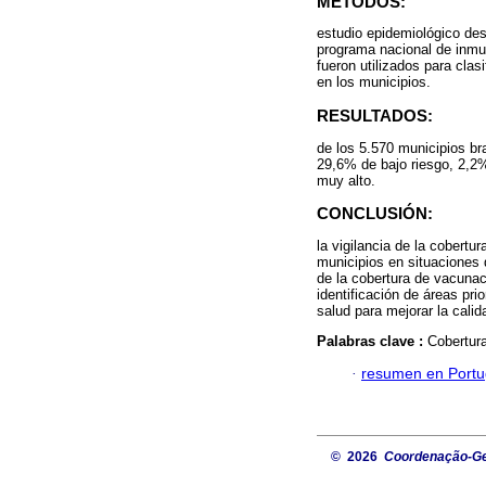
MÉTODOS:
estudio epidemiológico des
programa nacional de inmun
fueron utilizados para clas
en los municipios.
RESULTADOS:
de los 5.570 municipios br
29,6% de bajo riesgo, 2,2%
muy alto.
CONCLUSIÓN:
la vigilancia de la cobertu
municipios en situaciones 
de la cobertura de vacunac
identificación de áreas pri
salud para mejorar la calid
Palabras clave :
Cobertura
·
resumen en Port
© 2026
Coordenação-Ger