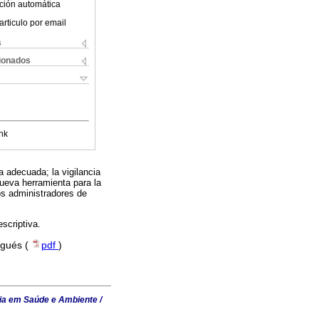
ción automática
articulo por email
s
cionados
nk
a adecuada; la vigilancia
ueva herramienta para la
los administradores de
scriptiva.
ugués (
pdf
)
ia em Saúde e Ambiente /