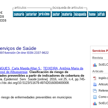
Serviços de Saúde
Servicios 
4974
versión On-line
ISSN
2337-9622
Revista
SciELO
GUES, Carla Magda Allan S.
;
TEIXEIRA, Antônia Maria da
Articulo
osé de Albuquerque
.
Clasificación de riesgo de
des prevenibles a partir de indicadores de cobertura de
Inglés 
s.
Epidemiol. Serv. Saúde
[online]. 2016, vol.25, n.4, pp.745-
p://dx.doi.org/10.5123/S1679-49742016000400008.
Articu
Referen
Como ci
 de riesgo de enfermedades prevenibles en municipios
SciELO