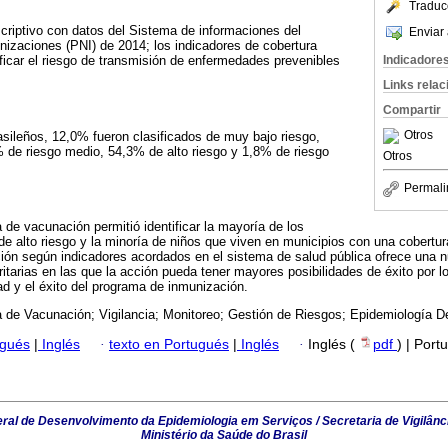
Traduc
criptivo con datos del Sistema de informaciones del
Enviar 
izaciones (PNI) de 2014; los indicadores de cobertura
Indicadore
ificar el riesgo de transmisión de enfermedades prevenibles
Links rela
Compartir
Otros
asileños, 12,0% fueron clasificados de muy bajo riesgo,
 de riesgo medio, 54,3% de alto riesgo y 1,8% de riesgo
Otros
Permali
ra de vacunación permitió identificar la mayoría de los
de alto riesgo y la minoría de niños que viven en municipios con una cobertur
ión según indicadores acordados en el sistema de salud pública ofrece una n
oritarias en las que la acción pueda tener mayores posibilidades de éxito por 
ad y el éxito del programa de inmunización.
 de Vacunación; Vigilancia; Monitoreo; Gestión de Riesgos; Epidemiología De
ugués
|
Inglés
·
texto en Portugués
|
Inglés
·
Inglés (
pdf
) | Port
al de Desenvolvimento da Epidemiologia em Serviços / Secretaria de Vigilânc
Ministério da Saúde do Brasil