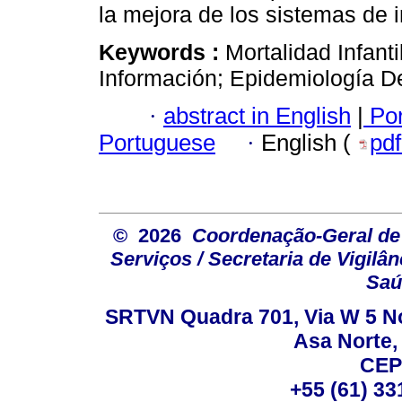
la mejora de los sistemas de i
Keywords :
Mortalidad Infanti
Información; Epidemiología De
·
abstract in English
|
Por
Portuguese
·
English (
pd
© 2026
Coordenação-Geral de
Serviços / Secretaria de Vigilâ
Saú
SRTVN Quadra 701, Via W 5 Nort
Asa Norte, 
CEP
+55 (61) 33