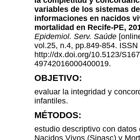
la completitud y concordanc
variables de los sistemas de
informaciones en nacidos vi
mortalidad en Recife-PE, 20
Epidemiol. Serv. Saúde
[onlin
vol.25, n.4, pp.849-854. ISS
http://dx.doi.org/10.5123/S167
49742016000400019.
OBJETIVO:
evaluar la integridad y conco
infantiles.
MÉTODOS:
estudio descriptivo con datos
Nacidos Vivos (Sinasc) y Mort