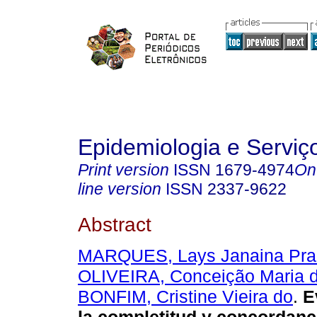
Epidemiologia e Servi
Print version
ISSN
1679-4974
On
line version
ISSN
2337-9622
Abstract
MARQUES, Lays Janaina Pra
OLIVEIRA, Conceição Maria 
BONFIM, Cristine Vieira do
.
Ev