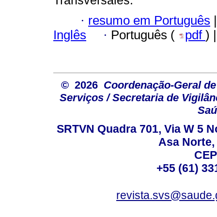
·
resumo em Português
|
Inglês
·
Português (
pdf
) 
© 2026
Coordenação-Geral de
Serviços / Secretaria de Vigilâ
Saú
SRTVN Quadra 701, Via W 5 Nort
Asa Norte, 
CEP
+55 (61) 33
revista.svs@saude.