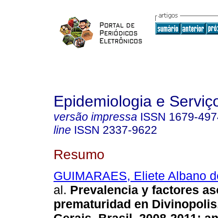
Epidemiologia e Servi
versão impressa
ISSN
1679-497
line
ISSN
2337-9622
Resumo
GUIMARAES, Eliete Albano d
al.
Prevalencia y factores as
prematuridad en Divinopolis