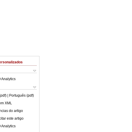
ersonalizados
 Analytics
(pdf)
| Português (pdf)
 em XML
cias do artigo
tar este artigo
 Analytics