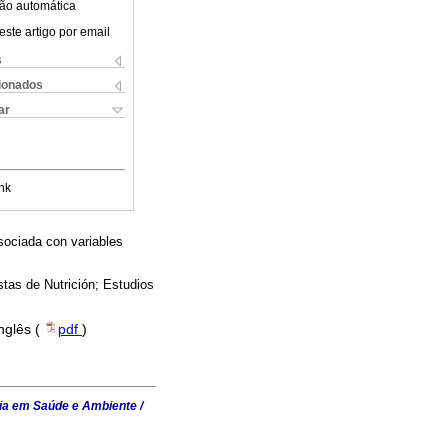
ão automática
este artigo por email
s
cionados
ar
nk
sociada con variables
tas de Nutrición; Estudios
Inglês (
pdf
)
ia em Saúde e Ambiente /