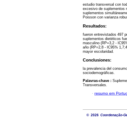
estudio transversal con to
excesivo de suplementos nu
suplementos simultáneament
Poisson con varianza robu
Resultados:
fueron entrevistados 497 p
suplementos dietéticos fu
masculino (RP=3,2 - IC95%
año (RP=2,8 - IC95% 1,7;4
mayor escolaridad.
Conclusiones:
la prevalencia del consum
sociodemográficas.
Palavras-chave :
Suplemen
Transversales.
·
resumo em Portu
© 2026
Coordenação-Ger