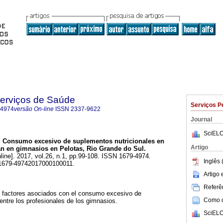
Serviços de Saúde
Serviços P
-4974
versão On-line
ISSN
2337-9622
Journal
SciELO
.
Consumo excesivo de suplementos nutricionales en
Artigo
an en gimnasios en Pelotas, Rio Grande do Sul.
line]. 2017, vol.26, n.1, pp.99-108. ISSN 1679-4974.
Inglês 
/s1679-49742017000100011.
Artigo
Referên
 y factores asociados con el consumo excesivo de
Como ci
entre los profesionales de los gimnasios.
SciELO