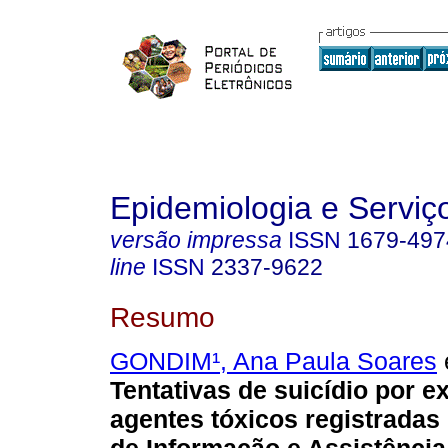
Epidemiologia e Servi
versão impressa
ISSN
1679-497
line
ISSN
2337-9622
Resumo
GONDIM¹, Ana Paula Soares
e
Tentativas de suicídio por e
agentes tóxicos registrada