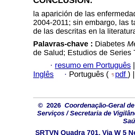
CONCLUSIÓN:
la aparición de las enfermeda
2004-2011; sin embargo, las t
de las descritas en la literatur
Palavras-chave :
Diabetes
Me
de Salud; Estudios de Series 
·
resumo em Português
|
Inglês
·
Português (
pdf
) 
© 2026
Coordenação-Geral de
Serviços / Secretaria de Vigilâ
Saú
SRTVN Quadra 701, Via W 5 Nort