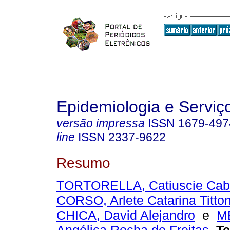
Epidemiologia e Servi
versão impressa
ISSN
1679-497
line
ISSN
2337-9622
Resumo
TORTORELLA, Catiuscie Cabre
CORSO, Arlete Catarina Titton
CHICA, David Alejandro
e
M