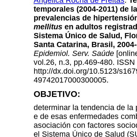
Angélica Rocha de Freitas
.
Te
temporales (2004-2011) de l
prevalencias de hipertensió
mellitus
en adultos registrad
Sistema Único de Salud, Flo
Santa Catarina, Brasil, 2004
Epidemiol. Serv. Saúde
[onlin
vol.26, n.3, pp.469-480. ISS
http://dx.doi.org/10.5123/s167
49742017000300005.
OBJETIVO:
determinar la tendencia de la 
e de esas enfermedades combi
asociación con factores socio
el Sistema Único de Salud (SU