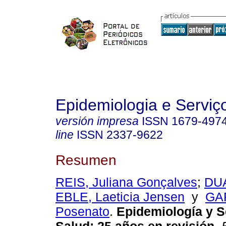
Epidemiologia e Servi
versión impresa
ISSN
1679-497
line
ISSN
2337-9622
Resumen
REIS, Juliana Gonçalves
;
DUA
EBLE, Laeticia Jensen
y
GAR
Posenato
.
Epidemiología y S