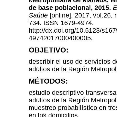
Metropolitana de Manaus, Br
de base poblacional, 2015.
E
Saúde
[online]. 2017, vol.26, 
734. ISSN 1679-4974.
http://dx.doi.org/10.5123/s167
49742017000400005.
OBJETIVO:
describir el uso de servicios 
adultos de la Región Metropo
MÉTODOS:
estudio descriptivo transvers
adultos de la Región Metropo
muestreo probabilístico en tre
en los domicilios.