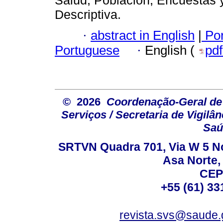
Descriptiva.
·
abstract in English
|
Por
Portuguese
·
English (
pd
© 2026
Coordenação-Geral de
Serviços / Secretaria de Vigilâ
Saú
SRTVN Quadra 701, Via W 5 Nort
Asa Norte, 
CEP
+55 (61) 33
revista.svs@saude.