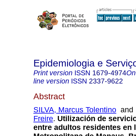
Epidemiologia e Servi
Print version
ISSN
1679-4974
On
line version
ISSN
2337-9622
Abstract
SILVA, Marcus Tolentino
an
Freire
.
Utilización de servici
entre adultos residentes en 