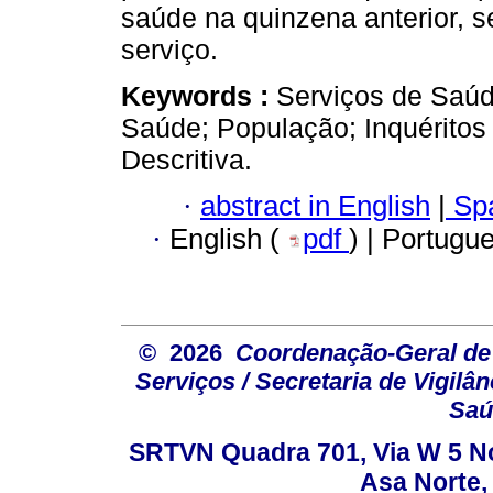
saúde na quinzena anterior, s
serviço.
Keywords :
Serviços de Saúd
Saúde; População; Inquéritos
Descritiva.
·
abstract in English
|
Spa
·
English (
pdf
) | Portugu
© 2026
Coordenação-Geral de
Serviços / Secretaria de Vigilâ
Saú
SRTVN Quadra 701, Via W 5 Nort
Asa Norte, 