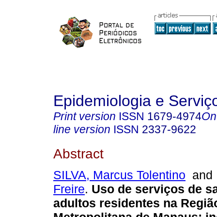
Epidemiologia e Servi
Print version
ISSN
1679-4974
On
line version
ISSN
2337-9622
Abstract
SILVA, Marcus Tolentino
an
Freire
.
Uso de serviços de s
adultos residentes na Regiã