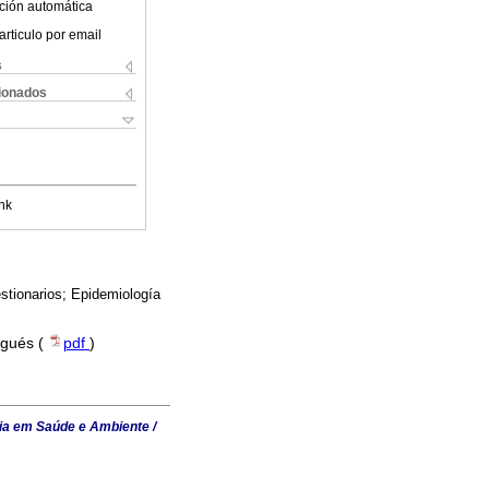
ción automática
articulo por email
s
cionados
nk
stionarios; Epidemiología
ugués (
pdf
)
ia em Saúde e Ambiente /