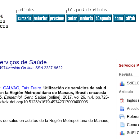
Serviços de Saúde
Servicios 
4974
versión On-line
ISSN
2337-9622
Revista
SciELO
y
GALVAO, Taís Freire
.
Utilización de servicios de salud
Articulo
 en la Región Metropolitana de Manaus, Brasil: encuesta
5.
Epidemiol. Serv. Saúde
[online]. 2017, vol.26, n.4, pp.725-
Inglés 
://dx.doi.org/10.5123/s1679-49742017000400005.
Articu
Referen
ios de salud en adultos de la Región Metropolitana de Manaus,
Como ci
SciELO