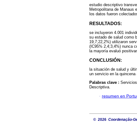
estudio descriptivo transv
Metropolitana de Manaus en
los datos fueron colectados
RESULTADOS:
se incluyeron 4.001 indivi
su estado de salud como b
19,7;22,2%) utilizaron ser
(IC95% 2,4;3,4%) nunca con
la mayoría evaluó positiva
CONCLUSIÓN:
la situación de salud y últ
un servicio en la quincena a
Palabras clave :
Servicios
Descriptiva.
·
resumen en Port
© 2026
Coordenação-Ger