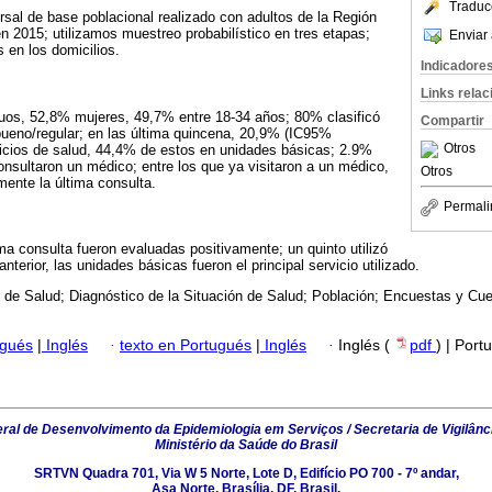
Traduc
ersal de base poblacional realizado con adultos de la Región
 2015; utilizamos muestreo probabilístico en tres etapas;
Enviar 
 en los domicilios.
Indicadore
Links rela
duos, 52,8% mujeres, 49,7% entre 18-34 años; 80% clasificó
Compartir
ueno/regular; en las última quincena, 20,9% (IC95%
Otros
vicios de salud, 44,4% de estos en unidades básicas; 2.9%
sultaron un médico; entre los que ya visitaron a un médico,
Otros
mente la última consulta.
Permali
ima consulta fueron evaluadas positivamente; un quinto utilizó
nterior, las unidades básicas fueron el principal servicio utilizado.
 de Salud; Diagnóstico de la Situación de Salud; Población; Encuestas y Cue
ugués
|
Inglés
·
texto en Portugués
|
Inglés
·
Inglés (
pdf
) | Port
al de Desenvolvimento da Epidemiologia em Serviços / Secretaria de Vigilânc
Ministério da Saúde do Brasil
SRTVN Quadra 701, Via W 5 Norte, Lote D, Edifício PO 700 - 7º andar,
Asa Norte, Brasília, DF, Brasil.