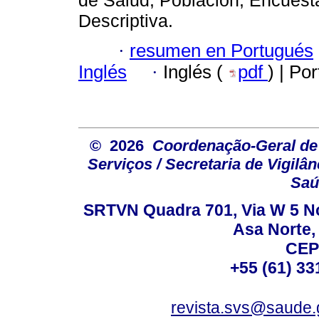
Descriptiva.
·
resumen en Portugués
Inglés
·
Inglés (
pdf
) | Po
© 2026
Coordenação-Geral de
Serviços / Secretaria de Vigilâ
Saú
SRTVN Quadra 701, Via W 5 Nort
Asa Norte, 
CEP
+55 (61) 33
revista.svs@saude.