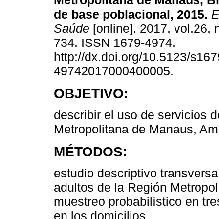
Metropolitana de Manaus, Br
de base poblacional, 2015.
E
Saúde
[online]. 2017, vol.26, 
734. ISSN 1679-4974.
http://dx.doi.org/10.5123/s167
49742017000400005.
OBJETIVO:
describir el uso de servicios 
Metropolitana de Manaus, Ama
MÉTODOS:
estudio descriptivo transvers
adultos de la Región Metropo
muestreo probabilístico en tre
en los domicilios.