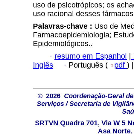
uso de psicotrópicos; os ach
uso racional desses fármacos
Palavras-chave :
Uso de Med
Farmacoepidemiologia; Estudo
Epidemiológicos..
·
resumo em Espanhol
|
Inglês
·
Português (
pdf
) 
© 2026
Coordenação-Geral de
Serviços / Secretaria de Vigilâ
Saú
SRTVN Quadra 701, Via W 5 Nort
Asa Norte, 