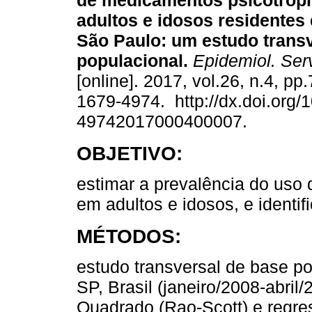
de medicamentos psicotróp
adultos e idosos residente
São Paulo: um estudo trans
populacional.
Epidemiol. Ser
[online]. 2017, vol.26, n.4, p
1679-4974. http://dx.doi.org/
49742017000400007.
OBJETIVO:
estimar a prevalência do uso 
em adultos e idosos, e identifi
MÉTODOS:
estudo transversal de base p
SP, Brasil (janeiro/2008-abril
Quadrado (Rao-Scott) e regre