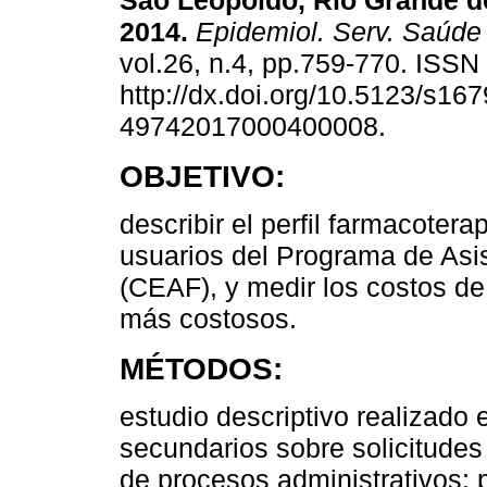
São Leopoldo, Rio Grande do
2014.
Epidemiol. Serv. Saúde
vol.26, n.4, pp.759-770. ISS
http://dx.doi.org/10.5123/s167
49742017000400008.
OBJETIVO:
describir el perfil farmacotera
usuarios del Programa de Asi
(CEAF), y medir los costos 
más costosos.
MÉTODOS:
estudio descriptivo realizado
secundarios sobre solicitudes
de procesos administrativos; p