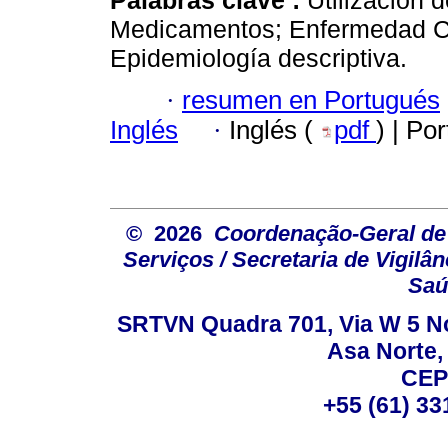
Medicamentos; Enfermedad Cr
Epidemiología descriptiva.
·
resumen en Portugués
Inglés
·
Inglés (
pdf
) | Po
© 2026
Coordenação-Geral de
Serviços / Secretaria de Vigilâ
Saú
SRTVN Quadra 701, Via W 5 Nort
Asa Norte, 
CEP
+55 (61) 33