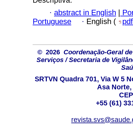
·
abstract in English
|
Por
Portuguese
·
English (
pd
© 2026
Coordenação-Geral de
Serviços / Secretaria de Vigilâ
Saú
SRTVN Quadra 701, Via W 5 Nort
Asa Norte, 
CEP
+55 (61) 33
revista.svs@saude.