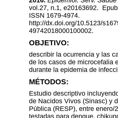
2016.
Epidemiol. Serv. Saúde
vol.27, n.1, e20163692. Epub
ISSN 1679-4974.
http://dx.doi.org/10.5123/s167
49742018000100002.
OBJETIVO:
describir la ocurrencia y las c
de los casos de microcefalia e
durante la epidemia de infecc
MÉTODOS:
Estudio descriptivo incluyend
de Nacidos Vivos (Sinasc) y 
Pública (RESP), entre enero/
testadas para dengue, chiku