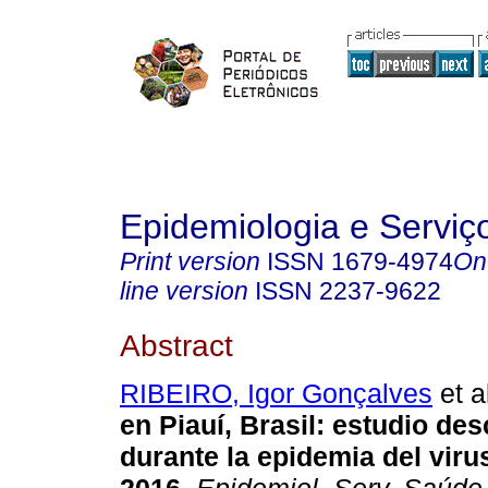
Epidemiologia e Servi
Print version
ISSN
1679-4974
On
line version
ISSN
2237-9622
Abstract
RIBEIRO, Igor Gonçalves
et a
en Piauí, Brasil: estudio des
durante la epidemia del viru