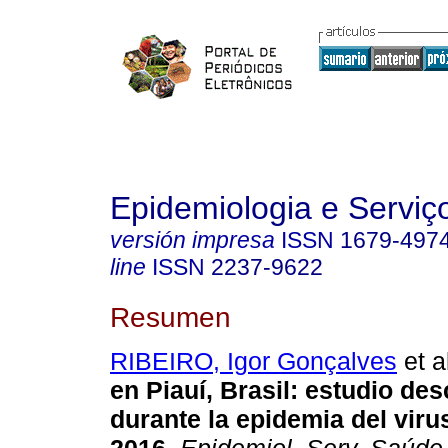
Epidemiologia e Servi
versión impresa
ISSN
1679-497
line
ISSN
2237-9622
Resumen
RIBEIRO, Igor Gonçalves
et a
en Piauí, Brasil: estudio des
durante la epidemia del viru