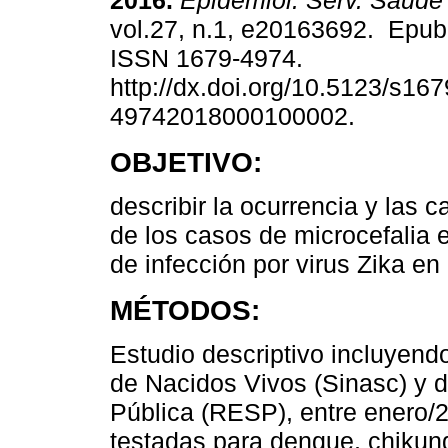
2016.
Epidemiol. Serv. Saúde
vol.27, n.1, e20163692. Epub
ISSN 1679-4974.
http://dx.doi.org/10.5123/s167
49742018000100002.
OBJETIVO:
describir la ocurrencia y las c
de los casos de microcefalia e
de infección por virus Zika e
MÉTODOS:
Estudio descriptivo incluyend
de Nacidos Vivos (Sinasc) y 
Pública (RESP), entre enero/
testadas para dengue, chiku