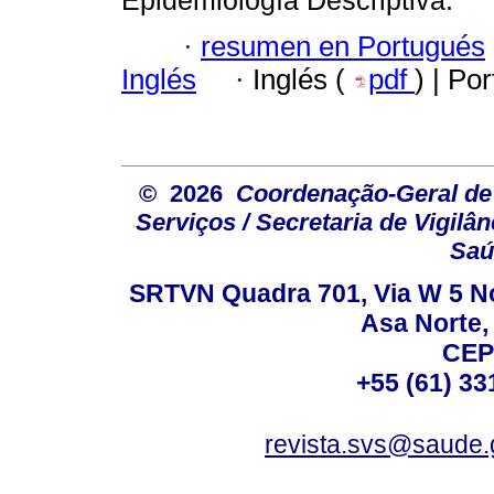
·
resumen en Portugués
Inglés
·
Inglés (
pdf
) | Po
© 2026
Coordenação-Geral de
Serviços / Secretaria de Vigilâ
Saú
SRTVN Quadra 701, Via W 5 Nort
Asa Norte, 
CEP
+55 (61) 33
revista.svs@saude.