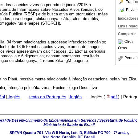
Traduc
os dos nascidos vivos no período de janeiro/2015 a
Sistema de Informações sobre Nascidos Vivos (Sinasc), do
Enviar 
aúde Pública (RESP) e de busca ativa em prontuários; mães
Indicadore
tados para dengue, chikungunya e Zika, além de sífilis,
tomegalovírus e herpes (STORCH).
Links rela
Compartir
Otros
ia, 34 foram relacionados a processo infeccioso congênito;
lia foi de 13,6/10 mil nascidos vivos; exames de imagem
Otros
s vivos apresentavam calcificações, 23 atrofias cerebrais,
culomegalia e 6 digenesias; nenhum apresentou resultado
Permali
gue ou chikungunya; 1 referiu Zika IgM reagente.
a no Piauí, possivelmente relacionado à infecção gestacional pelo vírus Zika.
lia; Infecção pelo Zika vírus; Epidemiologia Descritiva.
ñol
|
Inglés
·
texto en Portugués
|
Inglés
·
Inglés (
pdf
) | Portug
al de Desenvolvimento da Epidemiologia em Serviços / Secretaria de Vigilânc
Ministério da Saúde do Brasil
SRTVN Quadra 701, Via W 5 Norte, Lote D, Edifício PO 700 - 7º andar,
Asa Norte, Brasília, DF, Brasil.