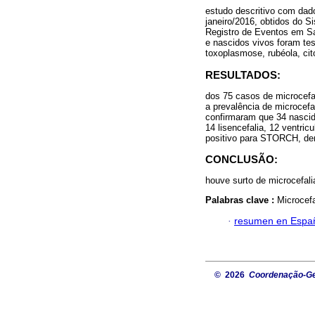
estudo descritivo com dad
janeiro/2016, obtidos do 
Registro de Eventos em S
e nascidos vivos foram tes
toxoplasmose, rubéola, ci
RESULTADOS:
dos 75 casos de microcefal
a prevalência de microcefa
confirmaram que 34 nascido
14 lisencefalia, 12 ventri
positivo para STORCH, den
CONCLUSÃO:
houve surto de microcefali
Palabras clave :
Microcefa
·
resumen en Espa
© 2026
Coordenação-Ger