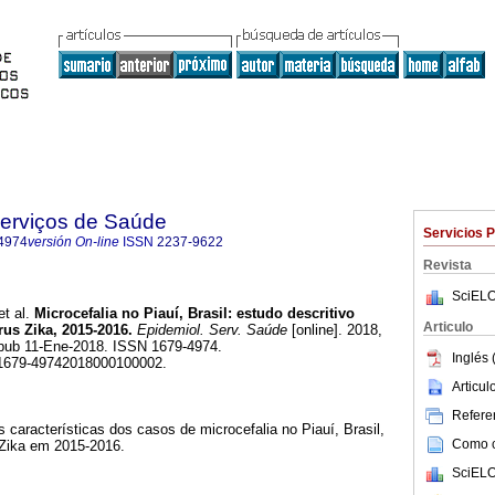
Serviços de Saúde
Servicios 
4974
versión On-line
ISSN
2237-9622
Revista
SciELO
t al.
Microcefalia no Piauí, Brasil: estudo descritivo
Articulo
rus Zika, 2015-2016.
Epidemiol. Serv. Saúde
[online]. 2018,
Epub 11-Ene-2018. ISSN 1679-4974.
Inglés 
/s1679-49742018000100002.
Articu
Referen
s características dos casos de microcefalia no Piauí, Brasil,
Como ci
 Zika em 2015-2016.
SciELO