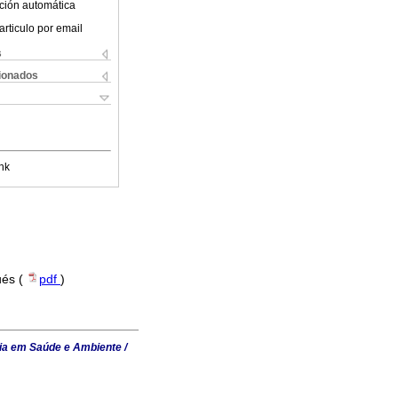
ción automática
articulo por email
s
cionados
nk
ués (
pdf
)
ia em Saúde e Ambiente /