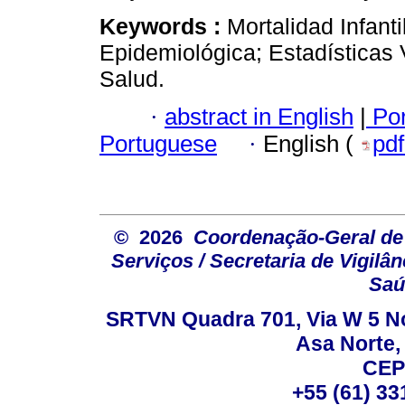
Keywords :
Mortalidad Infant
Epidemiológica; Estadísticas 
Salud.
·
abstract in English
|
Por
Portuguese
·
English (
pd
© 2026
Coordenação-Geral de
Serviços / Secretaria de Vigilâ
Saú
SRTVN Quadra 701, Via W 5 Nort
Asa Norte, 
CEP
+55 (61) 33