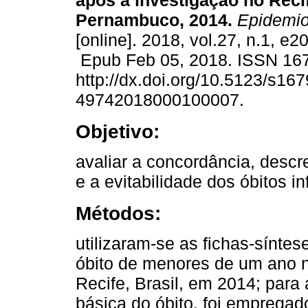
após a investigação no Reci
Pernambuco, 2014.
Epidemio
[online]. 2018, vol.27, n.1, e
Epub Feb 05, 2018. ISSN 16
http://dx.doi.org/10.5123/s167
49742018000100007.
Objetivo:
avaliar a concordância, descr
e a evitabilidade dos óbitos i
Métodos:
utilizaram-se as fichas-sínte
óbito de menores de um ano 
Recife, Brasil, em 2014; para
básica do óbito, foi empregad