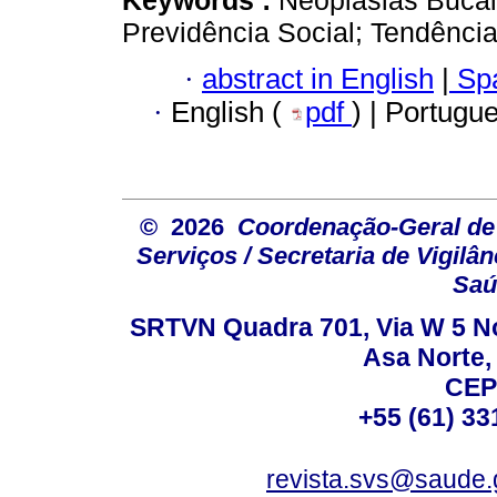
Previdência Social; Tendênci
·
abstract in English
|
Spa
·
English (
pdf
) | Portugu
© 2026
Coordenação-Geral de
Serviços / Secretaria de Vigilâ
Saú
SRTVN Quadra 701, Via W 5 Nort
Asa Norte, 
CEP
+55 (61) 33
revista.svs@saude.