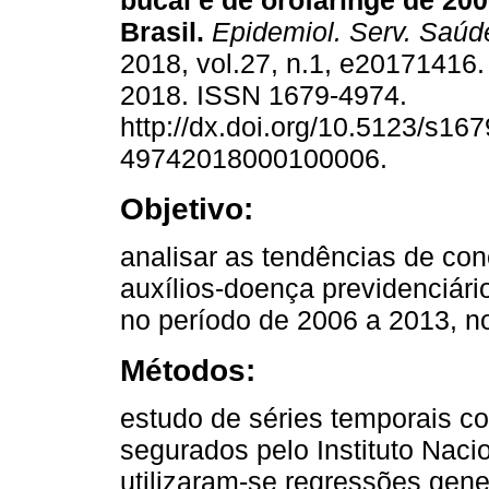
bucal e de orofaringe de 20
Brasil.
Epidemiol. Serv. Saúd
2018, vol.27, n.1, e20171416
2018. ISSN 1679-4974.
http://dx.doi.org/10.5123/s167
49742018000100006.
Objetivo:
analisar as tendências de co
auxílios-doença previdenciári
no período de 2006 a 2013, no
Métodos:
estudo de séries temporais c
segurados pelo Instituto Naci
utilizaram-se regressões gene