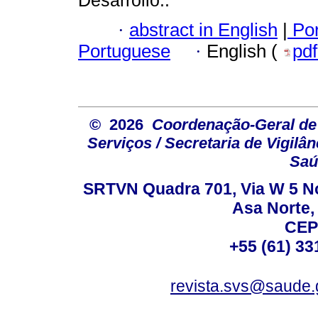
·
abstract in English
|
Por
Portuguese
·
English (
pd
© 2026
Coordenação-Geral de
Serviços / Secretaria de Vigilâ
Saú
SRTVN Quadra 701, Via W 5 Nort
Asa Norte, 
CEP
+55 (61) 33
revista.svs@saude.